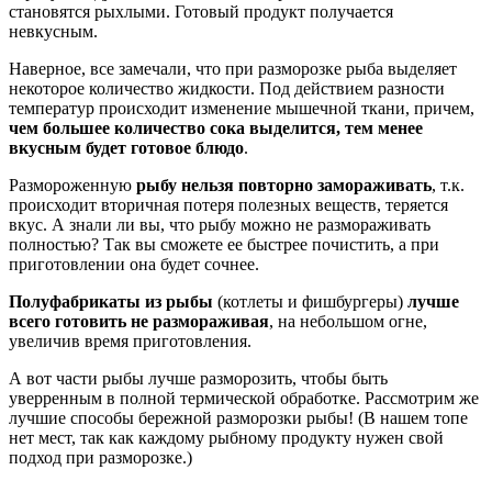
становятся рыхлыми. Готовый продукт получается
невкусным.
Наверное, все замечали, что при разморозке рыба выделяет
некоторое количество жидкости. Под действием разности
температур происходит изменение мышечной ткани, причем,
чем большее количество сока выделится, тем менее
вкусным будет готовое блюдо
.
Размороженную
рыбу нельзя повторно замораживать
, т.к.
происходит вторичная потеря полезных веществ, теряется
вкус. А знали ли вы, что рыбу можно не размораживать
полностью? Так вы сможете ее быстрее почистить, а при
приготовлении она будет сочнее.
Полуфабрикаты из рыбы
(котлеты и фишбургеры)
лучше
всего готовить не размораживая
, на небольшом огне,
увеличив время приготовления.
А вот части рыбы лучше разморозить, чтобы быть
уверренным в полной термической обработке. Рассмотрим же
лучшие способы бережной разморозки рыбы! (В нашем топе
нет мест, так как каждому рыбному продукту нужен свой
подход при разморозке.)