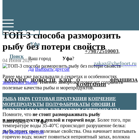
ТОП-3 способа разморозить
рыбу без потери свойств
Уфа
+79872510003
,
Поиск
Ваш город
Уфа
?
04 Июня 2021
zakaz@chefport.ru
Да
Выбрать другой
Ранее мы уже расказывали о секретах и особенностях
КАТАЛОГ
НОВОСТИ
БЛОГ
О
ФРАНШИЗА
заморозки рыбы
. Именно заморозка помогает сохранить
КОМПАНИИ
полезные качества рыбы и морепродуктов.
Чтобы после оттаивания рыба не расстроила вас внешним
РЫБА
ИКРА
ГОТОВАЯ ПРОДУКЦИЯ
КОПЧЕНИЕ
видом, обратите внимание на нюансы.
МОРЕПРОДУКТЫ
ПОЛУФАБРИКАТЫ
ОВОЩИ И
ФРУКТЫ
БАКАЛЕЯ
ДЛЯ РОЛЛОВ
СЕРТИФИКАТЫ
Помните, что
не стоит размораживать рыбу
и морепродукты в теплой и горячей воде
. Более того, при
Ваш город
Уфа
?
температуре воды 35-40°С происходит разрушение белка:
рыба теряет свои полезные свойства. Она начинает впитывать
Да
Выбрать другой
горячую воду, может появиться неприятный запах, волокна